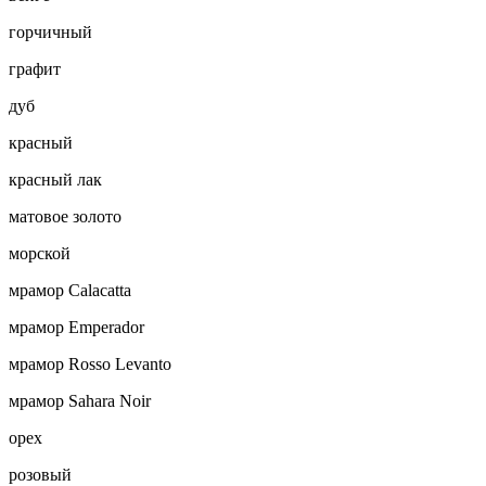
горчичный
графит
дуб
красный
красный лак
матовое золото
морской
мрамор Calacatta
мрамор Emperador
мрамор Rosso Levanto
мрамор Sahara Noir
орех
розовый