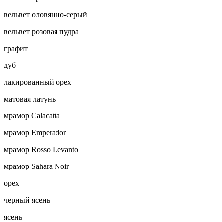
вельвет оловянно-серый
вельвет розовая пудра
графит
дуб
лакированный орех
матовая латунь
мрамор Calacatta
мрамор Emperador
мрамор Rosso Levanto
мрамор Sahara Noir
орех
черный ясень
ясень