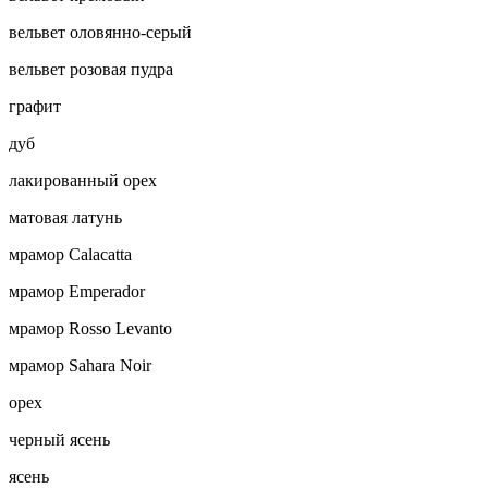
вельвет оловянно-серый
вельвет розовая пудра
графит
дуб
лакированный орех
матовая латунь
мрамор Calacatta
мрамор Emperador
мрамор Rosso Levanto
мрамор Sahara Noir
орех
черный ясень
ясень