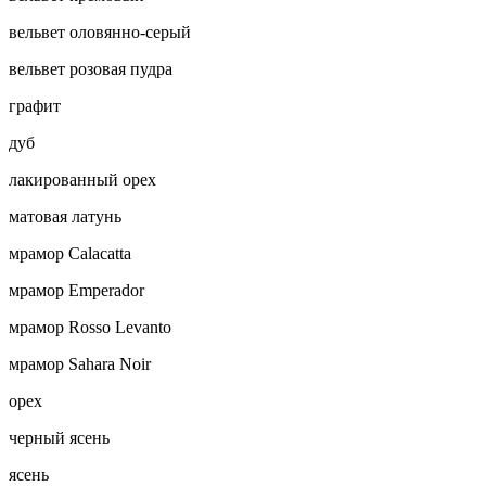
вельвет оловянно-серый
вельвет розовая пудра
графит
дуб
лакированный орех
матовая латунь
мрамор Calacatta
мрамор Emperador
мрамор Rosso Levanto
мрамор Sahara Noir
орех
черный ясень
ясень