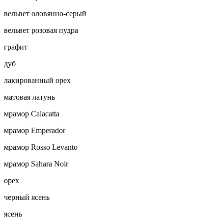
вельвет оловянно-серый
вельвет розовая пудра
графит
дуб
лакированный орех
матовая латунь
мрамор Calacatta
мрамор Emperador
мрамор Rosso Levanto
мрамор Sahara Noir
орех
черный ясень
ясень