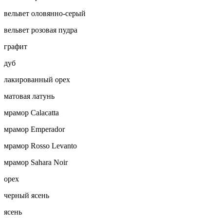
вельвет оловянно-серый
вельвет розовая пудра
графит
дуб
лакированный орех
матовая латунь
мрамор Calacatta
мрамор Emperador
мрамор Rosso Levanto
мрамор Sahara Noir
орех
черный ясень
ясень