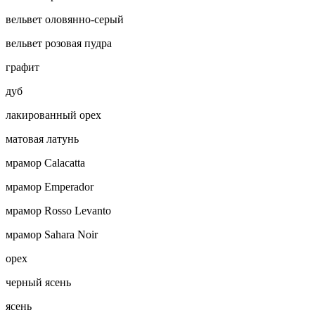
вельвет оловянно-серый
вельвет розовая пудра
графит
дуб
лакированный орех
матовая латунь
мрамор Calacatta
мрамор Emperador
мрамор Rosso Levanto
мрамор Sahara Noir
орех
черный ясень
ясень