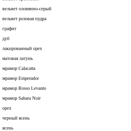
вельвет оловянно-серый
вельвет розовая пудра
графит
дуб
лакированный орех
матовая латунь
мрамор Calacatta
мрамор Emperador
мрамор Rosso Levanto
мрамор Sahara Noir
орех
черный ясень
ясень