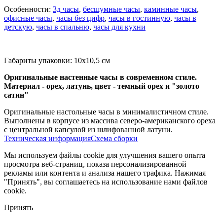
Особенности:
3д часы
,
бесшумные часы
,
каминные часы
,
офисные часы
,
часы без цифр
,
часы в гостинную
,
часы в
детскую
,
часы в спальню
,
часы для кухни
Габариты упаковки: 10х10,5 см
Оригинальные настенные часы в современном стиле.
Материал - орех, латунь, цвет - темный орех и "золото
сатин"
Оригинальные настольные часы в минималистичном стиле.
Выполнены в корпусе из массива северо-американского ореха
с центральной капсулой из шлифованной латуни.
Техническая информация
Схема сборки
Мы используем файлы cookie для улучшения вашего опыта
просмотра веб-страниц, показа персонализированной
рекламы или контента и анализа нашего трафика. Нажимая
"Принять", вы соглашаетесь на использование нами файлов
cookie.
Принять