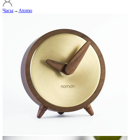
Часы
→
Atomo