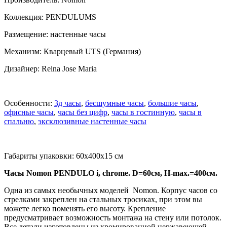
Коллекция: PENDULUMS
Размещение: настенные часы
Механизм: Кварцевый UTS (Германия)
Дизайнер: Reina Jose Maria
Особенности:
3д часы
,
бесшумные часы
,
большие часы
,
офисные часы
,
часы без цифр
,
часы в гостинную
,
часы в
спальню
,
эксклюзивные настенные часы
Габариты упаковки: 60x400x15 см
Часы Nomon PENDULO i, chrome. D=60см, H-max.=400см.
Одна из самых необычных моделей Nomon. Корпус часов со
стрелками закреплен на стальных тросиках, при этом вы
можете легко поменять его высоту. Крепление
предусматривает возможность монтажа на стену или потолок.
Все детали изготовлены из хромированной нержавеющей