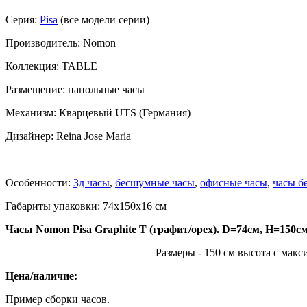
Серия:
Pisa
(все модели серии)
Производитель: Nomon
Коллекция: TABLE
Размещение: напольные часы
Механизм: Кварцевый UTS (Германия)
Дизайнер: Reina Jose Maria
Особенности:
3д часы
,
бесшумные часы
,
офисные часы
,
часы б
Габариты упаковки: 74x150x16 см
Часы Nomon Pisa Graphite T (графит/орех). D=74см, H=150с
Размеры - 150 см высота с мак
Цена/наличие:
Пример сборки часов.