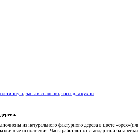
 гостинную
,
часы в спальню
,
часы для кухни
дерева.
полнены из натурального фактурного дерева в цвете «орех»(или
различные исполнения. Часы работают от стандартной батарейки