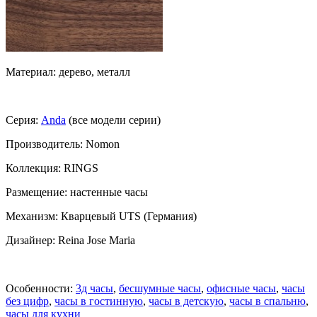
Материал: дерево, металл
Серия:
Anda
(все модели серии)
Производитель: Nomon
Коллекция: RINGS
Размещение: настенные часы
Механизм: Кварцевый UTS (Германия)
Дизайнер: Reina Jose Maria
Особенности:
3д часы
,
бесшумные часы
,
офисные часы
,
часы
без цифр
,
часы в гостинную
,
часы в детскую
,
часы в спальню
,
часы для кухни