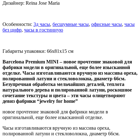
Дизайнер: Reina Jose Maria
Особенности:
3д часы
,
бесшумные часы
,
офисные часы
,
часы
без цифр
,
часы в гостинную
Габариты упаковки: 66x81x15 см
Barcelona Premium MINI – новое прочтение знаковой для
фабрики модели в оригинальной, еще более изысканной
отделке. Часы изготавливаются вручную из массива ореха,
полированной латуни и стекловолокна, диаметр 66см.
Безупречная обработка мельчайших деталей, теплота
натурального дерева и полированной латуни, роскошное
сочетание текстуры и цвета – эти часы олицетворяют
девиз фабрики “jewelry for home”
новое прочтение знаковой для фабрики модели в
оригинальной, еще более изысканной отделке.
Часы изготавливаются вручную из массива ореха,
полированной латуни и стекловолокна, диаметр 66см.