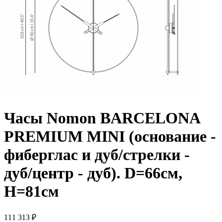
Часы Nomon BARCELONA
PREMIUM MINI (основание -
фиберглас и дуб/стрелки -
дуб/центр - дуб). D=66см,
H=81см
111 313 ₽