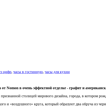
ез цифр
,
часы в гостинную
,
часы для кухни
от Nomon в очень эффектной отделке - графит и американский
я признанной столицей мирового дизайна, города, в котором ро
ого и «воздушного» круга, который образуют два обруча из черн