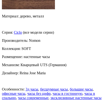
Материал: дерево, металл
Серия:
Ciclo
(все модели серии)
Производитель: Nomon
Коллекция: SOFT
Размещение: настенные часы
Механизм: Кварцевый UTS (Германия)
Дизайнер: Reina Jose Maria
Особенности:
3д часы
,
бесшумные часы
,
большие часы
,
офисные часы
,
часы без цифр
,
часы в гостинную
,
часы в
спальню
,
часы современные
,
эксклюзивные настенные часы