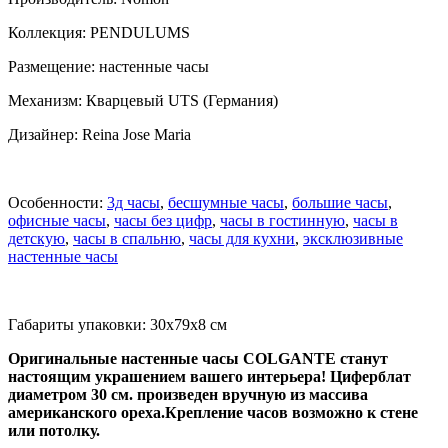
Коллекция: PENDULUMS
Размещение: настенные часы
Механизм: Кварцевый UTS (Германия)
Дизайнер: Reina Jose Maria
Особенности:
3д часы
,
бесшумные часы
,
большие часы
,
офисные часы
,
часы без цифр
,
часы в гостинную
,
часы в
детскую
,
часы в спальню
,
часы для кухни
,
эксклюзивные
настенные часы
Габариты упаковки: 30x79x8 см
Оригинальные настенные часы COLGANTE станут
настоящим украшением вашего интерьера! Циферблат
диаметром 30 см. произведен вручную из массива
американского ореха.Крепление часов возможно к стене
или потолку.