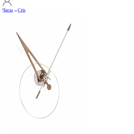
Часы
→
Cris