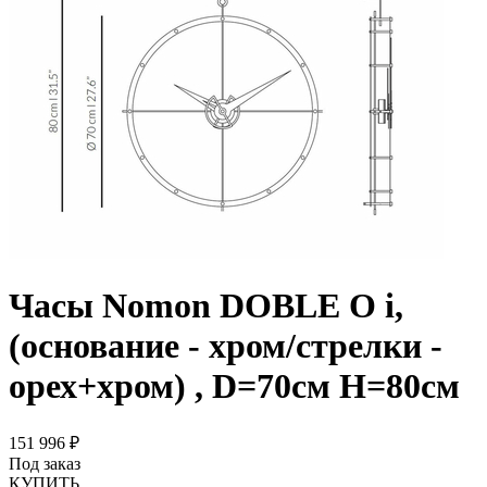
Часы Nomon DOBLE O i,
(основание - хром/стрелки -
орех+хром) , D=70см Н=80см
151 996 ₽
Под заказ
КУПИТЬ