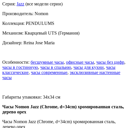
Серия:
Jazz
(все модели серии)
Производитель: Nomon
Коллекция: PENDULUMS
Механизм: Кварцевый UTS (Германия)
Дизайнер: Reina Jose Maria
Особенности:
бесшумные часы
,
офисные часы
,
часы без цифр
,
часы в гостинную
,
часы в спальню
,
часы для кухни
,
часы
классические
,
часы современные
,
эксклюзивные настенные
часы
Габариты упаковки: 34х34 см
Часы Nomon Jazz (Chrome, d=34cm) хромированная сталь,
дерево орех
Часы Nomon Jazz (Chrome, d=34cm) хромированная сталь,
дерево орех