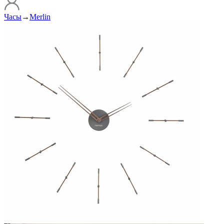
Часы
→
Merlin