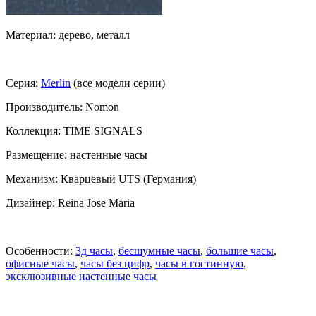
Материал: дерево, металл
Серия:
Merlin
(все модели серии)
Производитель: Nomon
Коллекция: TIME SIGNALS
Размещение: настенные часы
Механизм: Кварцевый UTS (Германия)
Дизайнер: Reina Jose Maria
Особенности:
3д часы
,
бесшумные часы
,
большие часы
,
офисные часы
,
часы без цифр
,
часы в гостинную
,
эксклюзивные настенные часы