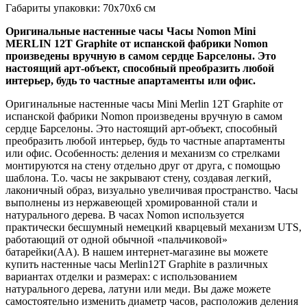
Габариты упаковки: 70х70х6 см
Оригинальные настенные часы Часы Nomon Mini
MERLIN 12T Graphite от испанской фабрики Nomon
произведены вручную в самом сердце Барселоны. Это
настоящий арт-объект, способный преобразить любой
интерьер, будь то частные апартаменты или офис.
Оригинальные настенные часы Mini Merlin 12T Graphite от
испанской фабрики Nomon произведены вручную в самом
сердце Барселоны. Это настоящий арт-объект, способный
преобразить любой интерьер, будь то частные апартаменты
или офис. Особенность: деления и механизм со стрелками
монтируются на стену отдельно друг от друга, с помощью
шаблона. Т.о. часы не закрывают стену, создавая легкий,
лаконичный образ, визуально увеличивая пространство. Часы
выполнены из нержавеющей хромированной стали и
натурального дерева. В часах Nomon используется
практически бесшумный немецкий кварцевый механизм UTS,
работающий от одной обычной «пальчиковой»
батарейки(AA). В нашем интернет-магазине вы можете
купить настенные часы Merlin12T Graphite в различных
вариантах отделки и размерах: с использованием
натурального дерева, латуни или меди. Вы даже можете
самостоятельно изменить диаметр часов, расположив деления