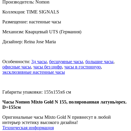
Производитель: Nomon
Коллекция: TIME SIGNALS
Размещение: настенные часы
Механизм: Кварцевый UTS (Германия)
Дизайнер: Reina Jose Maria
Особенности:
3д часы
,
бесшумные часы
,
большие часы
,
офисные часы
,
часы без цифр
,
часы в гостинную
,
эксклюзивные настенные часы
Габариты упаковки: 155x155x6 см
Часы Nomon Mixto Gold N 155, полированная латунь/орех.
D=155см
Оригинальные часы Mixto Gold N привнесут в любой
интерьер эстетику высокого дизайна!
Техническая информация