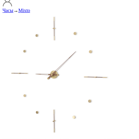
Часы
→
Mixto