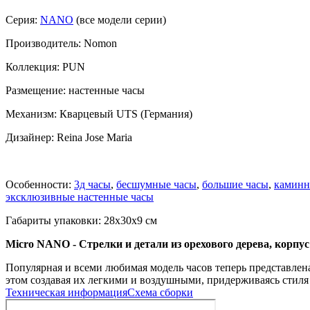
Серия:
NANO
(все модели серии)
Производитель: Nomon
Коллекция: PUN
Размещение: настенные часы
Механизм: Кварцевый UTS (Германия)
Дизайнер: Reina Jose Maria
Особенности:
3д часы
,
бесшумные часы
,
большие часы
,
каминн
эксклюзивные настенные часы
Габариты упаковки: 28x30x9 см
Micro NANO - Стрелки и детали из орехового дерева, корпус
Популярная и всеми любимая модель часов теперь представлена
этом создавая их легкими и воздушными, придерживаясь стил
Техническая информация
Схема сборки