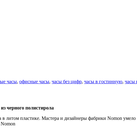
ые часы
,
офисные часы
,
часы без цифр
,
часы в гостинную
,
часы 
 из черного полистирола
 в литом пластике. Мастера и дизайнеры фабрики Nomon умело и
я Nomon