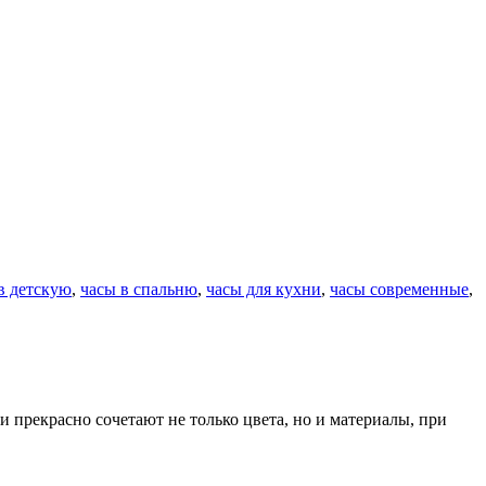
в детскую
,
часы в спальню
,
часы для кухни
,
часы современные
,
 прекрасно сочетают не только цвета, но и материалы, при