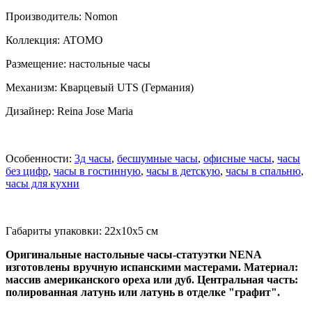
Производитель: Nomon
Коллекция: ATOMO
Размещение: настольные часы
Механизм: Кварцевый UTS (Германия)
Дизайнер: Reina Jose Maria
Особенности:
3д часы
,
бесшумные часы
,
офисные часы
,
часы
без цифр
,
часы в гостинную
,
часы в детскую
,
часы в спальню
,
часы для кухни
Габариты упаковки: 22x10x5 см
Оригинальные настольные часы-статуэтки NENA
изготовлены вручную испанскими мастерами. Материал:
массив американского ореха или дуб. Центральная часть:
полированная латунь или латунь в отделке "графит".