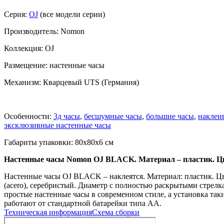
Серия:
OJ
(все модели серии)
Производитель: Nomon
Коллекция: OJ
Размещение: настенные часы
Механизм: Кварцевый UTS (Германия)
Особенности:
3д часы
,
бесшумные часы
,
большие часы
,
наклеи
эксклюзивные настенные часы
Габариты упаковки: 80x80x6 см
Настенные часы Nomon OJ BLACK. Материал – пластик. Ц
Настенные часы OJ BLACK – наклеятся. Материал: пластик. Цвет
(acero), серебристый. Диаметр с полностью раскрытыми стрел
простые настенные часы в современном стиле, а установка таки
работают от стандартной батарейки типа АА.
Техническая информация
Схема сборки