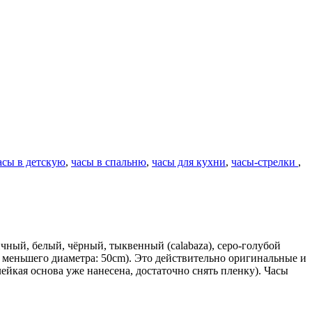
асы в детскую
,
часы в спальню
,
часы для кухни
,
часы-стрелки
,
ичный, белый, чёрный, тыквенный (calabaza), серо-голубой
 меньшего диаметра: 50cm). Это действительно оригинальные и
лейкая основа уже нанесена, достаточно снять пленку). Часы