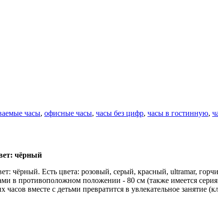
ваемые часы
,
офисные часы
,
часы без цифр
,
часы в гостинную
,
ч
вет: чёрный
: чёрный. Есть цвета: розовый, серый, красный, ultramar, горч
ками в противоположном положении - 80 см (также имеется серия
х часов вместе с детьми превратится в увлекательное занятие (к