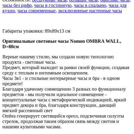
часы без цифр
,
часы в гостинную
,
часы в спальню
,
часы для
кухни
,
часы современные
,
эксклюзивные настенные часы
Габариты упаковки: 89x89x13 см
Оригинальные световые часы Nomon OMBRA WALL,
D=80см
Верные нашему стилю, мы создали новую типологию
продукта - световые часы.
Предмет, который выходит за рамки своей функции, создавая
среду с теплым и интимным освещением.
Часы 3в1 - и стильные интерьерные часы и бра - в одном
предмете!
Благодаря удачному совмещению 3 разных по функционалу
предметов - мы получили идеальное совмещение -
концептуальные часы с метафорической индикацией, яркий
предмет декора и бра, благодаря конструкции, дающий
мягкий рассеянный свет
Ombra генерирует светящийся ореол, подсвечивая силуэты
стрелок, продолжая таким образом связь между светом и
нашими культовыми часами.