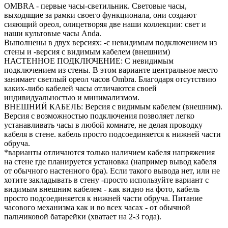
OMBRA - первые часы-светильник. Световые часы,
выходящие за рамки своего функционала, они создают
сияющий ореол, олицетворяя две наши коллекции: свет и
наши культовые часы Anda.
Выполнены в двух версиях: -с невидимым подключением из
стены и -версия с видимым кабелем (внешним)
НАСТЕННОЕ ПОДКЛЮЧЕНИЕ: С невидимым
подключением из стены. В этом варианте центральное место
занимает светлый ореол часов Ombra. Благодаря отсутствию
каких-либо кабелей часы отличаются своей
индивидуальностью и минимализмом.
ВНЕШНИЙ КАБЕЛЬ: Версия с видимым кабелем (внешним).
Версия с возможностью подключения позволяет легко
устанавливать часы в любой комнате, не делая проводку
кабеля в стене. кабель просто подсоединяется к нижней части
обруча.
*варианты отличаются только наличием кабеля напряжения
на стене где планируется установка (например вывод кабеля
от обычного настенного бра). Если такого вывода нет, или не
хотите закладывать в стену -просто используйте вариант с
видимым внешним кабелем - как видно на фото, кабель
просто подсоединяется к нижней части обруча. Питание
часового механизма как и во всех часах - от обычной
пальчиковой батарейки (хватает на 2-3 года).