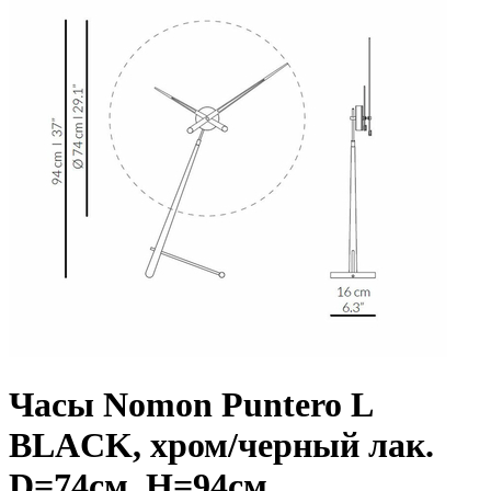
Часы Nomon Puntero L
BLACK, хром/черный лак.
D=74см, H=94см