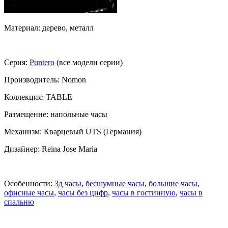
Материал: дерево, металл
Серия:
Puntero
(все модели серии)
Производитель: Nomon
Коллекция: TABLE
Размещение: напольные часы
Механизм: Кварцевый UTS (Германия)
Дизайнер: Reina Jose Maria
Особенности:
3д часы
,
бесшумные часы
,
большие часы
,
офисные часы
,
часы без цифр
,
часы в гостинную
,
часы в
спальню