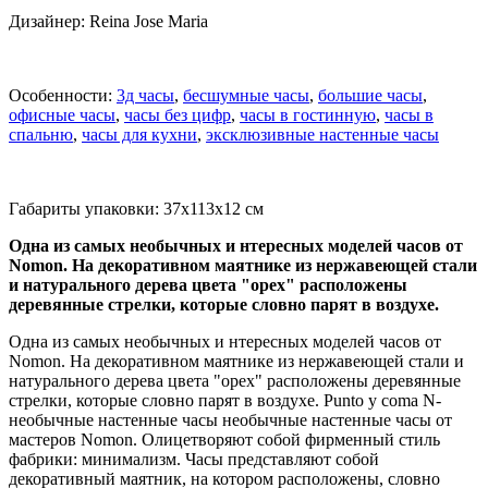
Дизайнер: Reina Jose Maria
Особенности:
3д часы
,
бесшумные часы
,
большие часы
,
офисные часы
,
часы без цифр
,
часы в гостинную
,
часы в
спальню
,
часы для кухни
,
эксклюзивные настенные часы
Габариты упаковки: 37x113x12 см
Одна из самых необычных и нтересных моделей часов от
Nomon. На декоративном маятнике из нержавеющей стали
и натурального дерева цвета "орех" расположены
деревянные стрелки, которые словно парят в воздухе.
Одна из самых необычных и нтересных моделей часов от
Nomon. На декоративном маятнике из нержавеющей стали и
натурального дерева цвета "орех" расположены деревянные
стрелки, которые словно парят в воздухе. Punto y coma N-
необычные настенные часы необычные настенные часы от
мастеров Nomon. Олицетворяют собой фирменный стиль
фабрики: минимализм. Часы представляют собой
декоративный маятник, на котором расположены, словно