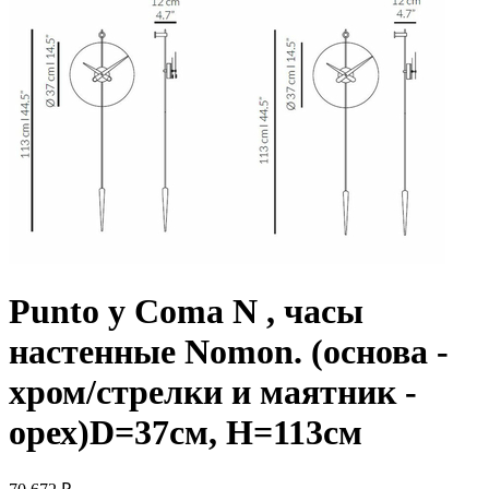
Punto y Coma N , часы
настенные Nomon. (основа -
хром/стрелки и маятник -
орех)D=37см, H=113см