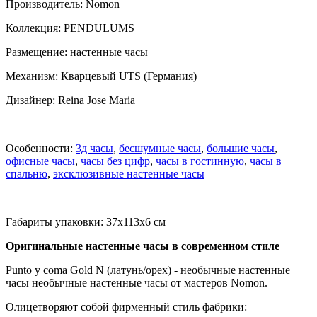
Производитель: Nomon
Коллекция: PENDULUMS
Размещение: настенные часы
Механизм: Кварцевый UTS (Германия)
Дизайнер: Reina Jose Maria
Особенности:
3д часы
,
бесшумные часы
,
большие часы
,
офисные часы
,
часы без цифр
,
часы в гостинную
,
часы в
спальню
,
эксклюзивные настенные часы
Габариты упаковки: 37x113x6 см
Оригинальные настенные часы в современном стиле
Punto y coma Gold N (латунь/орех) - необычные настенные
часы необычные настенные часы от мастеров Nomon.
Олицетворяют собой фирменный стиль фабрики: