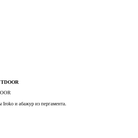
OUTDOOR
TDOOR
 Iroko и абажур из пергамента.