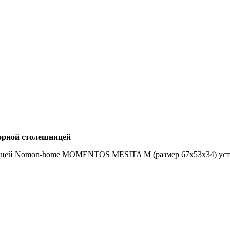
морной столешницей
ицей Nomon-home MOMENTOS MESITA M (размер 67х53х34) устана