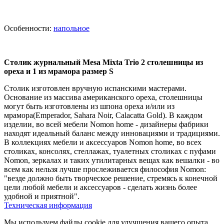
Особенности:
напольное
Cтолик журнальный Mesa Mixta Trio 2 столешницы из
ореха и 1 из мрамора размер S
Cтолик изготовлен вручную испанскими мастерами.
Основание из массива американского ореха, столешницы
могут быть изготовлены из шпона ореха и/или из
мрамора(Emperador, Sahara Noir, Calacatta Gold). В каждом
изделии, во всей мебели Nomon home - дизайнеры фабрики
находят идеальный баланс между инновациями и традициями.
В коллекциях мебели и аксессуаров Nomon home, во всех
столиках, консолях, стеллажах, туалетных столиках с пуфами
Nomon, зеркалах и таких утилитарных вещах как вешалки - во
всем как нельзя лучше прослеживается философия Nomon:
"везде должно быть творческое решение, стремясь к конечной
цели любой мебели и аксессуаров - сделать жизнь более
удобной и приятной".
Техническая информация
Мы используем файлы cookie для улучшения вашего опыта