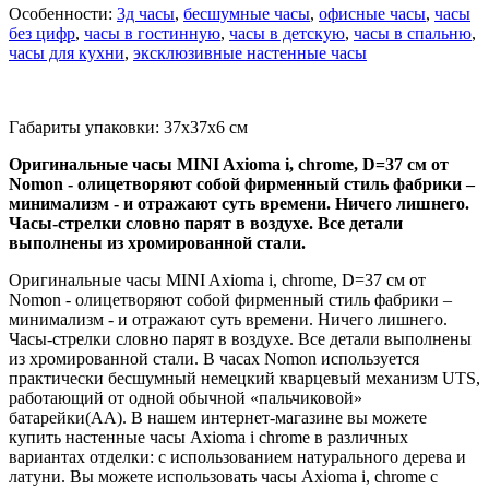
Особенности:
3д часы
,
бесшумные часы
,
офисные часы
,
часы
без цифр
,
часы в гостинную
,
часы в детскую
,
часы в спальню
,
часы для кухни
,
эксклюзивные настенные часы
Габариты упаковки: 37x37x6 см
Оригинальные часы MINI Axioma i, chrome, D=37 см от
Nomon - олицетворяют собой фирменный стиль фабрики –
минимализм - и отражают суть времени. Ничего лишнего.
Часы-стрелки словно парят в воздухе. Все детали
выполнены из хромированной стали.
Оригинальные часы MINI Axioma i, chrome, D=37 см от
Nomon - олицетворяют собой фирменный стиль фабрики –
минимализм - и отражают суть времени. Ничего лишнего.
Часы-стрелки словно парят в воздухе. Все детали выполнены
из хромированной стали. В часах Nomon используется
практически бесшумный немецкий кварцевый механизм UTS,
работающий от одной обычной «пальчиковой»
батарейки(AA). В нашем интернет-магазине вы можете
купить настенные часы Axioma i chrome в различных
вариантах отделки: с использованием натурального дерева и
латуни. Вы можете использовать часы Axioma i, chrome с