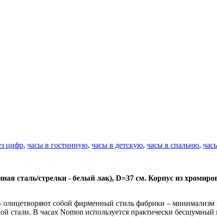
ез цифр
,
часы в гостинную
,
часы в детскую
,
часы в спальню
,
час
ная сталь/стрелки - белый лак), D=37 см. Корпус из хромир
- олицетворяют собой фирменный стиль фабрики – минимализм -
нной стали. В часах Nomon используется практически бесшумны