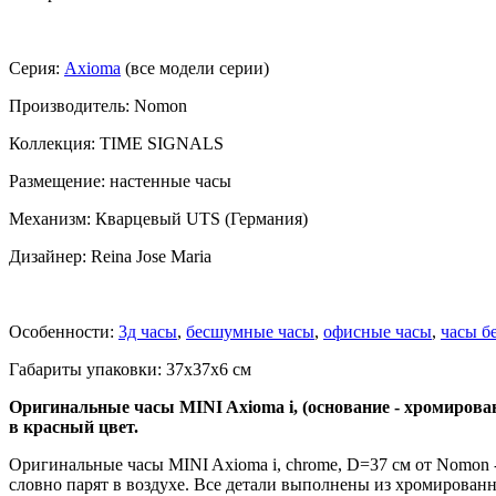
Серия:
Axioma
(все модели серии)
Производитель: Nomon
Коллекция: TIME SIGNALS
Размещение: настенные часы
Механизм: Кварцевый UTS (Германия)
Дизайнер: Reina Jose Maria
Особенности:
3д часы
,
бесшумные часы
,
офисные часы
,
часы б
Габариты упаковки: 37x37x6 см
Оригинальные часы MINI Axioma i, (основание - хромирован
в красный цвет.
Оригинальные часы MINI Axioma i, chrome, D=37 см от Nomon 
словно парят в воздухе. Все детали выполнены из хромирова