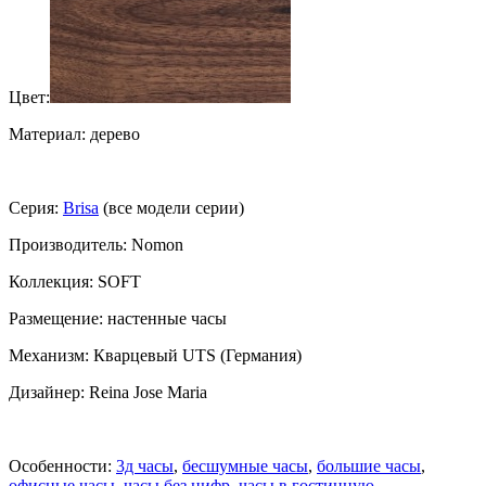
Цвет:
Материал: дерево
Серия:
Brisa
(все модели серии)
Производитель: Nomon
Коллекция: SOFT
Размещение: настенные часы
Механизм: Кварцевый UTS (Германия)
Дизайнер: Reina Jose Maria
Особенности:
3д часы
,
бесшумные часы
,
большие часы
,
офисные часы
,
часы без цифр
,
часы в гостинную
,