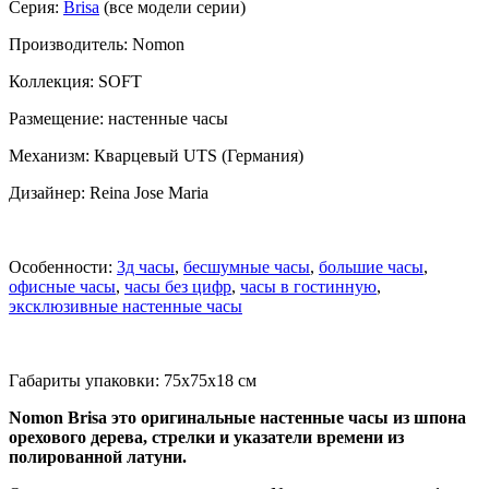
Серия:
Brisa
(все модели серии)
Производитель: Nomon
Коллекция: SOFT
Размещение: настенные часы
Механизм: Кварцевый UTS (Германия)
Дизайнер: Reina Jose Maria
Особенности:
3д часы
,
бесшумные часы
,
большие часы
,
офисные часы
,
часы без цифр
,
часы в гостинную
,
эксклюзивные настенные часы
Габариты упаковки: 75x75x18 см
Nomon Brisa это оригинальные настенные часы из шпона
орехового дерева, стрелки и указатели времени из
полированной латуни.