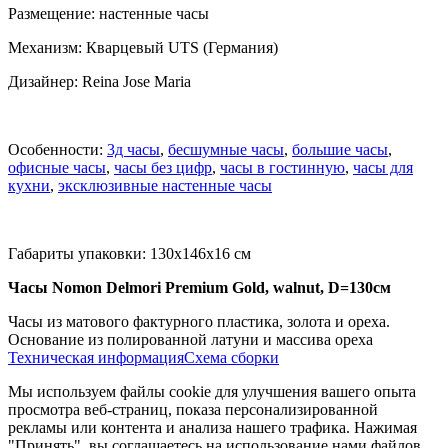
Размещение: настенные часы
Механизм: Кварцевый UTS (Германия)
Дизайнер: Reina Jose Maria
Особенности:
3д часы
,
бесшумные часы
,
большие часы
,
офисные часы
,
часы без цифр
,
часы в гостинную
,
часы для
кухни
,
эксклюзивные настенные часы
Габариты упаковки: 130x146x16 см
Часы Nomon Delmori Premium Gold, walnut, D=130см
Часы из матового фактурного пластика, золота и ореха.
Основание из полированной латуни и массива ореха
Техническая информация
Схема сборки
Мы используем файлы cookie для улучшения вашего опыта
просмотра веб-страниц, показа персонализированной
рекламы или контента и анализа нашего трафика. Нажимая
"Принять", вы соглашаетесь на использование нами файлов