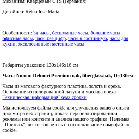
Механизм: Кварцевый UTS (Германия)
Дизайнер: Reina Jose Maria
Особенности:
3д часы
,
бесшумные часы
,
большие часы
,
офисные часы
,
часы без цифр
,
часы в гостинную
,
часы для
кухни
,
эксклюзивные настенные часы
Габариты упаковки: 130x146x16 см
Часы Nomon Delmori Premium oak, fiberglass/oak, D=130см
Часы из матового фактурного пластика, золота и ореха.
Основание из полированной латуни и массива ореха
Техническая информация
Схема сборки
Мы используем файлы cookie для улучшения вашего опыта
просмотра веб-страниц, показа персонализированной
рекламы или контента и анализа нашего трафика. Нажимая
"Принять", вы соглашаетесь на использование нами файлов
cookie.