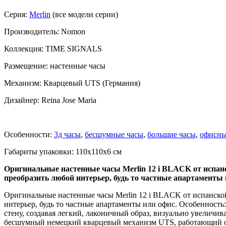
Серия:
Merlin
(все модели серии)
Производитель: Nomon
Коллекция: TIME SIGNALS
Размещение: настенные часы
Механизм: Кварцевый UTS (Германия)
Дизайнер: Reina Jose Maria
Особенности:
3д часы
,
бесшумные часы
,
большие часы
,
офисны
Габариты упаковки: 110x110x6 см
Оригинальные настенные часы Merlin 12 i BLACK от испан
преобразить любой интерьер, будь то частные апартаменты 
Оригинальные настенные часы Merlin 12 i BLACK от испанско
интерьер, будь то частные апартаменты или офис. Особенность:
стену, создавая легкий, лаконичный образ, визуально увелич
бесшумный немецкий кварцевый механизм UTS, работающий от 