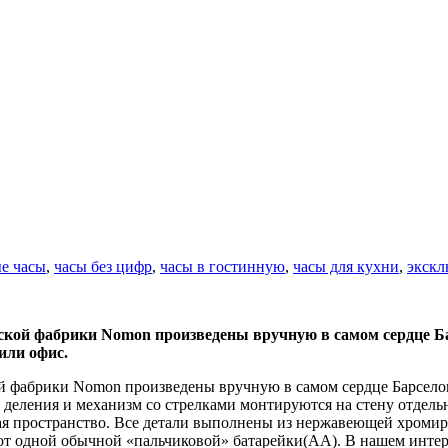
е часы
,
часы без цифр
,
часы в гостинную
,
часы для кухни
,
экскл
ской фабрики Nomon произведены вручную в самом сердце Ба
или офис.
й фабрики Nomon произведены вручную в самом сердце Барселон
 деления и механизм со стрелками монтируются на стену отдельн
ивая пространство. Все детали выполнены из нержавеющей хроми
одной обычной «пальчиковой» батарейки(AA). В нашем интерне