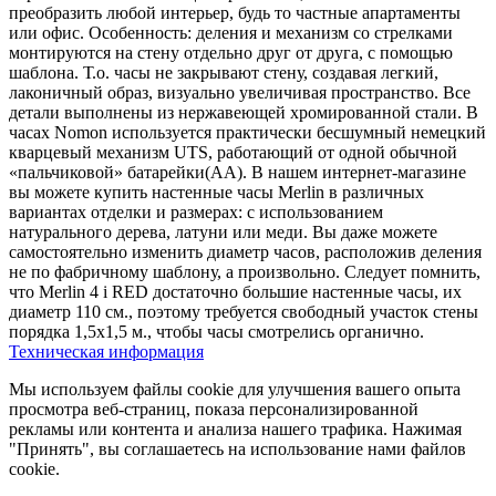
преобразить любой интерьер, будь то частные апартаменты
или офис. Особенность: деления и механизм со стрелками
монтируются на стену отдельно друг от друга, с помощью
шаблона. Т.о. часы не закрывают стену, создавая легкий,
лаконичный образ, визуально увеличивая пространство. Все
детали выполнены из нержавеющей хромированной стали. В
часах Nomon используется практически бесшумный немецкий
кварцевый механизм UTS, работающий от одной обычной
«пальчиковой» батарейки(AA). В нашем интернет-магазине
вы можете купить настенные часы Merlin в различных
вариантах отделки и размерах: с использованием
натурального дерева, латуни или меди. Вы даже можете
самостоятельно изменить диаметр часов, расположив деления
не по фабричному шаблону, а произвольно. Следует помнить,
что Merlin 4 i RED достаточно большие настенные часы, их
диаметр 110 см., поэтому требуется свободный участок стены
порядка 1,5х1,5 м., чтобы часы смотрелись органично.
Техническая информация
Мы используем файлы cookie для улучшения вашего опыта
просмотра веб-страниц, показа персонализированной
рекламы или контента и анализа нашего трафика. Нажимая
"Принять", вы соглашаетесь на использование нами файлов
cookie.