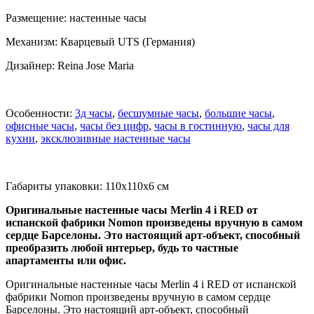
Размещение: настенные часы
Механизм: Кварцевый UTS (Германия)
Дизайнер: Reina Jose Maria
Особенности:
3д часы
,
бесшумные часы
,
большие часы
,
офисные часы
,
часы без цифр
,
часы в гостинную
,
часы для
кухни
,
эксклюзивные настенные часы
Габариты упаковки: 110x110x6 см
Оригинальные настенные часы Merlin 4 i RED от
испанской фабрики Nomon произведены вручную в самом
сердце Барселоны. Это настоящий арт-объект, способный
преобразить любой интерьер, будь то частные
апартаменты или офис.
Оригинальные настенные часы Merlin 4 i RED от испанской
фабрики Nomon произведены вручную в самом сердце
Барселоны. Это настоящий арт-объект, способный