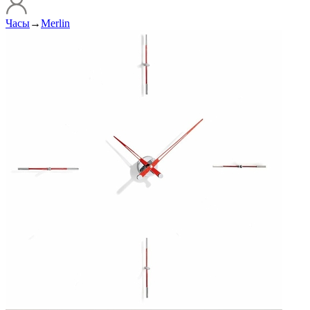
Часы
→
Merlin