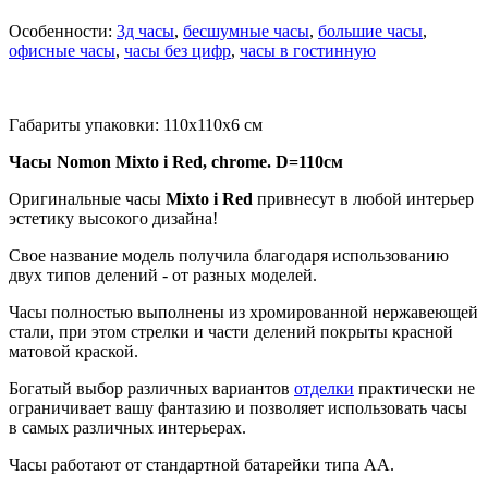
Особенности:
3д часы
,
бесшумные часы
,
большие часы
,
офисные часы
,
часы без цифр
,
часы в гостинную
Габариты упаковки: 110x110x6 см
Часы Nomon Mixto i Red, chrome. D=110см
Оригинальные часы
Mixto i
Red
привнесут в любой интерьер
эстетику высокого дизайна!
Свое название модель получила благодаря использованию
двух типов делений - от разных моделей.
Часы полностью выполнены из хромированной нержавеющей
стали, при этом стрелки и части делений покрыты красной
матовой краской.
Богатый выбор различных вариантов
отделки
практически не
ограничивает вашу фантазию и позволяет использовать часы
в самых различных интерьерах.
Часы работают от стандартной батарейки типа АА.