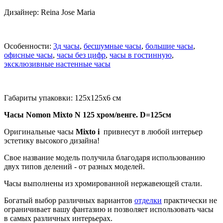
Дизайнер: Reina Jose Maria
Особенности:
3д часы
,
бесшумные часы
,
большие часы
,
офисные часы
,
часы без цифр
,
часы в гостинную
,
эксклюзивные настенные часы
Габариты упаковки: 125x125x6 см
Часы Nomon Mixto N 125 хром/венге. D=125см
Оригинальные часы
Mixto i
привнесут в любой интерьер
эстетику высокого дизайна!
Свое название модель получила благодаря использованию
двух типов делений - от разных моделей.
Часы выполнены из хромированной нержавеющей стали.
Богатый выбор различных вариантов
отделки
практически не
ограничивает вашу фантазию и позволяет использовать часы
в самых различных интерьерах.