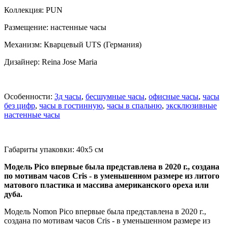
Коллекция: PUN
Размещение: настенные часы
Механизм: Кварцевый UTS (Германия)
Дизайнер: Reina Jose Maria
Особенности:
3д часы
,
бесшумные часы
,
офисные часы
,
часы
без цифр
,
часы в гостинную
,
часы в спальню
,
эксклюзивные
настенные часы
Габариты упаковки: 40x5 см
Модель Pico впервые была представлена в 2020 г., создана
по мотивам часов Cris - в уменьшенном размере из литого
матового пластика и массива американского ореха или
дуба.
Модель Nomon Pico впервые была представлена в 2020 г.,
создана по мотивам часов Cris - в уменьшенном размере из