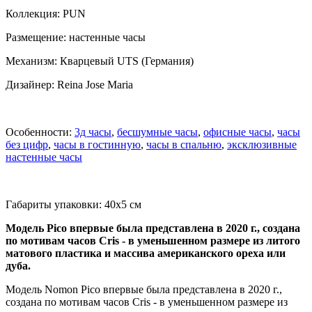
Коллекция: PUN
Размещение: настенные часы
Механизм: Кварцевый UTS (Германия)
Дизайнер: Reina Jose Maria
Особенности:
3д часы
,
бесшумные часы
,
офисные часы
,
часы
без цифр
,
часы в гостинную
,
часы в спальню
,
эксклюзивные
настенные часы
Габариты упаковки: 40x5 см
Модель Pico впервые была представлена в 2020 г., создана
по мотивам часов Cris - в уменьшенном размере из литого
матового пластика и массива американского ореха или
дуба.
Модель Nomon Pico впервые была представлена в 2020 г.,
создана по мотивам часов Cris - в уменьшенном размере из