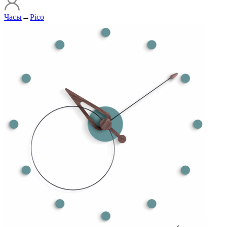
Часы
→
Pico