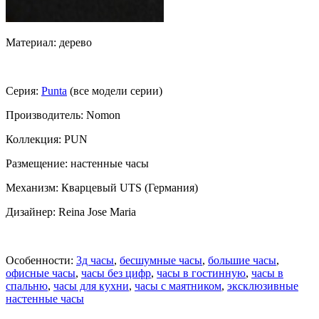
Материал: дерево
Серия:
Punta
(все модели серии)
Производитель: Nomon
Коллекция: PUN
Размещение: настенные часы
Механизм: Кварцевый UTS (Германия)
Дизайнер: Reina Jose Maria
Особенности:
3д часы
,
бесшумные часы
,
большие часы
,
офисные часы
,
часы без цифр
,
часы в гостинную
,
часы в
спальню
,
часы для кухни
,
часы с маятником
,
эксклюзивные
настенные часы