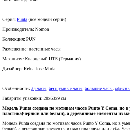
Серия:
Punta
(все модели серии)
Производитель: Nomon
Коллекция: PUN
Размещение: настенные часы
Механизм: Кварцевый UTS (Германия)
Дизайнер: Reina Jose Maria
Особенности:
3д часы
,
бесшумные часы
,
большие часы
,
офисны
Габариты упаковки: 28x63x9 см
Модель Punta создана по мотивам часов Punto Y Coma, но в
пластика(черный или белый), а деревянные элементы из мас
Модель Punta создана по мотивам часов Punto Y Coma, но в ум
белый), а деревянные элементы из массива ореха или дуба. Ч