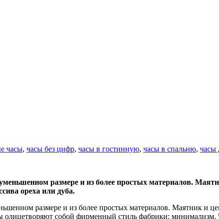
е часы
,
часы без цифр
,
часы в гостинную
,
часы в спальню
,
часы 
 уменьшенном размере и из более простых материалов. Маятн
сива ореха или дуба.
еньшенном размере и из более простых материалов. Маятник и це
асы олицетворяют собой фирменный стиль фабрики: минимализм.