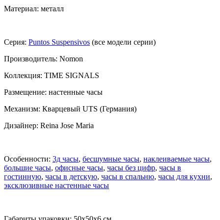
Материал: металл
Серия:
Puntos Suspensivos
(все модели серии)
Производитель: Nomon
Коллекция: TIME SIGNALS
Размещение: настенные часы
Механизм: Кварцевый UTS (Германия)
Дизайнер: Reina Jose Maria
Особенности:
3д часы
,
бесшумные часы
,
наклеиваемые часы
,
большие часы
,
офисные часы
,
часы без цифр
,
часы в
гостинную
,
часы в детскую
,
часы в спальню
,
часы для кухни
,
эксклюзивные настенные часы
Габариты упаковки: 50x50x6 см