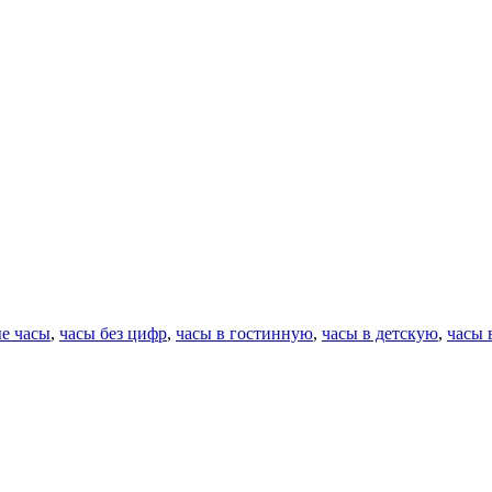
е часы
,
часы без цифр
,
часы в гостинную
,
часы в детскую
,
часы 