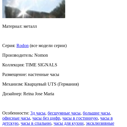
Материал: металл
Серия:
Rodon
(все модели серии)
Производитель: Nomon
Коллекция: TIME SIGNALS
Размещение: настенные часы
Механизм: Кварцевый UTS (Германия)
Дизайнер: Reina Jose Maria
Особенности:
3д часы
,
бесшумные часы
,
большие часы
,
офисные часы
,
часы без цифр
,
часы в гостинную
,
часы в
детскую
,
часы в спальню
,
часы для кухни
,
эксклюзивные