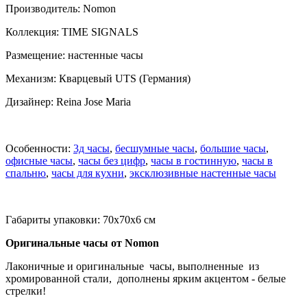
Производитель: Nomon
Коллекция: TIME SIGNALS
Размещение: настенные часы
Механизм: Кварцевый UTS (Германия)
Дизайнер: Reina Jose Maria
Особенности:
3д часы
,
бесшумные часы
,
большие часы
,
офисные часы
,
часы без цифр
,
часы в гостинную
,
часы в
спальню
,
часы для кухни
,
эксклюзивные настенные часы
Габариты упаковки: 70х70х6 см
Оригинальные часы от Nomon
Лаконичные и оригинальные часы, выполненные из
хромированной стали, дополнены ярким акцентом - белые
стрелки!